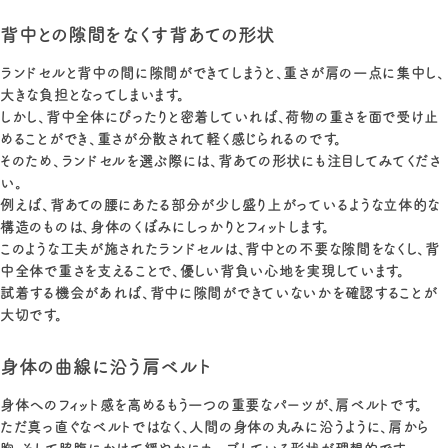
背中との隙間をなくす背あての形状
ランドセルと背中の間に隙間ができてしまうと、重さが肩の一点に集中し、
大きな負担となってしまいます。
しかし、背中全体にぴったりと密着していれば、荷物の重さを面で受け止
めることができ、重さが分散されて軽く感じられるのです。
そのため、ランドセルを選ぶ際には、背あての形状にも注目してみてくださ
い。
例えば、背あての腰にあたる部分が少し盛り上がっているような立体的な
構造のものは、身体のくぼみにしっかりとフィットします。
このような工夫が施されたランドセルは、背中との不要な隙間をなくし、背
中全体で重さを支えることで、優しい背負い心地を実現しています。
試着する機会があれば、背中に隙間ができていないかを確認することが
大切です。
身体の曲線に沿う肩ベルト
身体へのフィット感を高めるもう一つの重要なパーツが、肩ベルトです。
ただ真っ直ぐなベルトではなく、人間の身体の丸みに沿うように、肩から