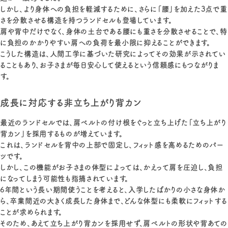
しかし、より身体への負担を軽減するために、さらに「腰」を加えた3点で重
さを分散させる構造を持つランドセルも登場しています。
肩や背中だけでなく、身体の土台である腰にも重さを分散させることで、特
に負担のかかりやすい肩への負荷を最小限に抑えることができます。
こうした構造は、人間工学に基づいた研究によってその効果が示されてい
ることもあり、お子さまが毎日安心して使えるという信頼感にもつながりま
す。
成長に対応する非立ち上がり背カン
最近のランドセルでは、肩ベルトの付け根をぐっと立ち上げた「立ち上がり
背カン」を採用するものが増えています。
これは、ランドセルを背中の上部で固定し、フィット感を高めるためのパー
ツです。
しかし、この機能がお子さまの体型によっては、かえって肩を圧迫し、負担
になってしまう可能性も指摘されています。
6年間という長い期間使うことを考えると、入学したばかりの小さな身体か
ら、卒業間近の大きく成長した身体まで、どんな体型にも柔軟にフィットする
ことが求められます。
そのため、あえて立ち上がり背カンを採用せず、肩ベルトの形状や背あての