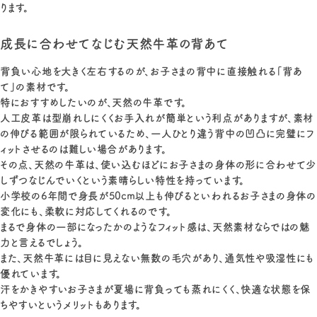
ります。
成長に合わせてなじむ天然牛革の背あて
背負い心地を大きく左右するのが、お子さまの背中に直接触れる「背あ
て」の素材です。
特におすすめしたいのが、天然の牛革です。
人工皮革は型崩れしにくくお手入れが簡単という利点がありますが、素材
の伸びる範囲が限られているため、一人ひとり違う背中の凹凸に完璧にフ
ィットさせるのは難しい場合があります。
その点、天然の牛革は、使い込むほどにお子さまの身体の形に合わせて少
しずつなじんでいくという素晴らしい特性を持っています。
小学校の6年間で身長が50cm以上も伸びるといわれるお子さまの身体の
変化にも、柔軟に対応してくれるのです。
まるで身体の一部になったかのようなフィット感は、天然素材ならではの魅
力と言えるでしょう。
また、天然牛革には目に見えない無数の毛穴があり、通気性や吸湿性にも
優れています。
汗をかきやすいお子さまが夏場に背負っても蒸れにくく、快適な状態を保
ちやすいというメリットもあります。