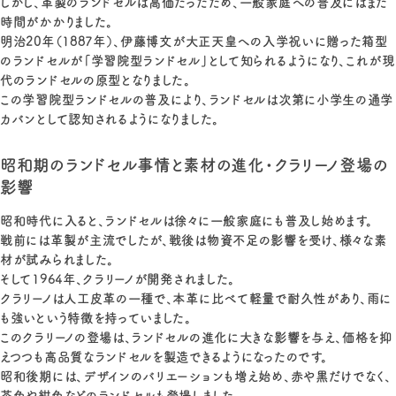
しかし、革製のランドセルは高価だったため、一般家庭への普及にはまだ
時間がかかりました。
明治20年（1887年）、伊藤博文が大正天皇への入学祝いに贈った箱型
のランドセルが「学習院型ランドセル」として知られるようになり、これが現
代のランドセルの原型となりました。
この学習院型ランドセルの普及により、ランドセルは次第に小学生の通学
カバンとして認知されるようになりました。
昭和期のランドセル事情と素材の進化・クラリーノ登場の
影響
昭和時代に入ると、ランドセルは徐々に一般家庭にも普及し始めます。
戦前には革製が主流でしたが、戦後は物資不足の影響を受け、様々な素
材が試みられました。
そして1964年、クラリーノが開発されました。
クラリーノは人工皮革の一種で、本革に比べて軽量で耐久性があり、雨に
も強いという特徴を持っていました。
このクラリーノの登場は、ランドセルの進化に大きな影響を与え、価格を抑
えつつも高品質なランドセルを製造できるようになったのです。
昭和後期には、デザインのバリエーションも増え始め、赤や黒だけでなく、
茶色や紺色などのランドセルも登場しました。