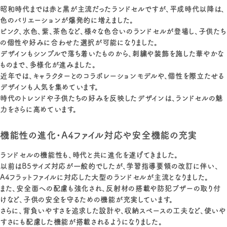
昭和時代までは赤と黒が主流だったランドセルですが、平成時代以降は、
色のバリエーションが爆発的に増えました。
ピンク、水色、紫、茶色など、様々な色合いのランドセルが登場し、子供たち
の個性や好みに合わせた選択が可能になりました。
デザインもシンプルで落ち着いたものから、刺繍や装飾を施した華やかな
ものまで、多様化が進みました。
近年では、キャラクターとのコラボレーションモデルや、個性を際立たせる
デザインも人気を集めています。
時代のトレンドや子供たちの好みを反映したデザインは、ランドセルの魅
力をさらに高めています。
機能性の進化・A4ファイル対応や安全機能の充実
ランドセルの機能性も、時代と共に進化を遂げてきました。
以前はB5サイズ対応が一般的でしたが、学習指導要領の改訂に伴い、
A4フラットファイルに対応した大型のランドセルが主流となりました。
また、安全面への配慮も強化され、反射材の搭載や防犯ブザーの取り付
けなど、子供の安全を守るための機能が充実しています。
さらに、背負いやすさを追求した設計や、収納スペースの工夫など、使いや
すさにも配慮した機能が搭載されるようになりました。