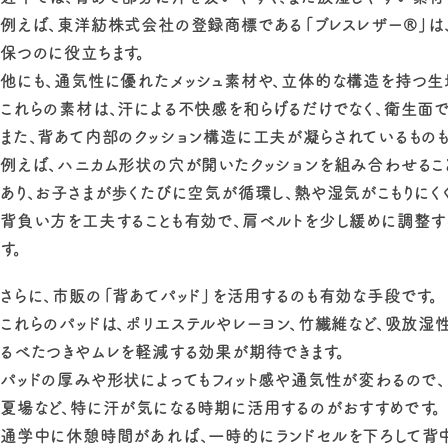
例えば、東洋紡株式会社の登録商標である「ブレスレザー®」は
保つのに役立ちます。
他にも、通気性に優れたメッシュ素材や、立体的な構造を持つ生
これらの素材は、汗による不快感を和らげるだけでなく、衛生面で
また、背あて内部のクッション構造に工夫が凝らされているものも
例えば、ハニカム形状の穴が開いたクッションを組み合わせること
あり、お子さまが歩くたびに空気が循環し、熱や湿気がこもりにくく
背負い方を工夫することも有効で、肩ベルトを少し緩めに調整す
す。
さらに、市販の「背あてパッド」を活用するのも有効な手段です。
これらのパッドは、ポリエステルやレーヨン、竹繊維など、吸放湿
るべたつきやムレを軽減する効果が期待できます。
パッドの厚みや形状によってもフィット感や通気性が変わるので、
夏場など、特に汗が気になる時期に活用するのがおすすめです。
通学中に休憩時間があれば、一時的にランドセルを下ろして背中