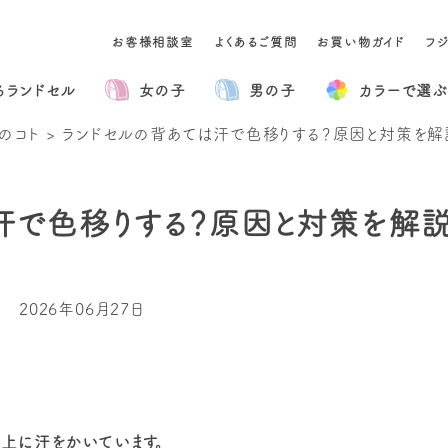
お客様相談室
よくあるご質問
お買い物ガイド
フ
るランドセル
女の子
男の子
カラー
で選ぶ
のコト
>
ランドセルの背あては汗で色移りする？原因と対策を解
汗で色移りする？原因と対策を解説
2026年06月27日
上に汗をかいています。