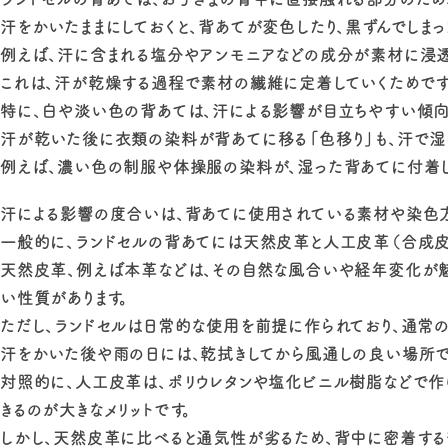
汗をかいたままにしておくと、背あてが変色したり、黒ずんでしまっ
例えば、汗に含まれる塩分やアンモニアなどの成分が素材に浸透し
これは、汗が乾燥する過程で素材の繊維に定着していくためです
特に、白や淡い色の背あては、汗による影響が目立ちやすい傾向
汗が乾いた後に衣類の染料が背あてに移る「色移り」も、汗で湿っ
例えば、濃い色の制服や体操服の染料が、湿った背あてに付着し
汗による影響の度合いは、背あてに使用されている素材や染色方
一般的に、ランドセルの背あてには天然皮革と人工皮革（合成皮
天然皮革、例えば本革などは、その自然な風合いや経年変化が
い性質があります。
ただし、ランドセルは日常的な使用を前提に作られており、通常の
汗をかいた後や雨の日には、乾拭きしてから風通しの良い場所で
対照的に、人工皮革は、ポリウレタンや塩化ビニル樹脂などで
きるのが大きなメリットです。
しかし、天然皮革に比べると通気性が劣るため、背中に密着する