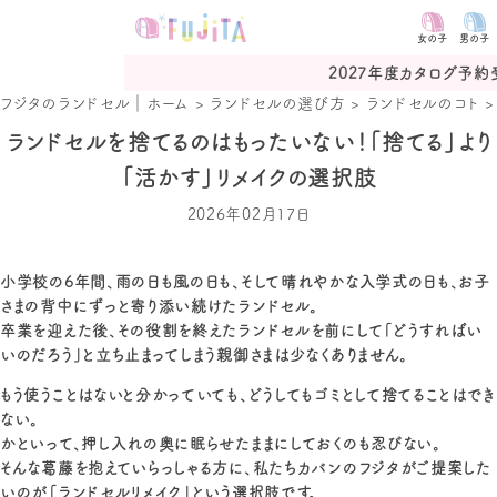
女の子
男の子
2027年度カタログ予約受付中
フジタのランドセル｜ホーム
>
ランドセルの選び方
>
ランドセルのコト
ランドセルを捨てるのはもったいない！「捨てる」より
「活かす」リメイクの選択肢
2026年02月17日
小学校の6年間、雨の日も風の日も、そして晴れやかな入学式の日も、お子
さまの背中にずっと寄り添い続けたランドセル。
卒業を迎えた後、その役割を終えたランドセルを前にして「どうすればい
いのだろう」と立ち止まってしまう親御さまは少なくありません。
もう使うことはないと分かっていても、どうしてもゴミとして捨てることはでき
ない。
かといって、押し入れの奥に眠らせたままにしておくのも忍びない。
そんな葛藤を抱えていらっしゃる方に、私たちカバンのフジタがご提案した
いのが「ランドセルリメイク」という選択肢です。