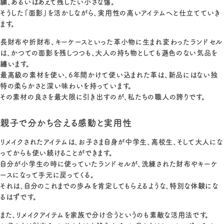
繍、あるいはあえて残したい小さな傷。
そうした「面影」を活かしながら、実用性の高いアイテムへと仕立てていき
ます。
長財布や折財布、キーケースといった革小物に生まれ変わったランドセル
は、かつての面影を残しつつも、大人の持ち物としても遜色のない気品を
纏います。
最高級の素材を使い、6年間かけて使い込まれた革は、新品にはない独
特の柔らかさと深い味わいを持っています。
その素材の良さを最大限に引き出すのが、私たちの職人の誇りです。
親子で分かち合える感動と実用性
リメイクされたアイテムは、お子さま自身が中学生、高校生、そして大人にな
ってからも使い続けることができます。
自分が小学生の時に使っていたランドセルが、洗練された財布やキーケ
ースになって手元に戻ってくる。
それは、自分のこれまでの歩みを肯定してもらえるような、特別な体験にな
るはずです。
また、リメイクアイテムを家族で分け合うというのも素敵な活用法です。