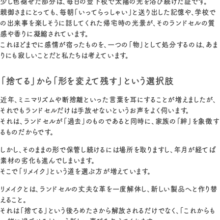
少し色褪せた部分は、毎日の登下校で太陽の光を浴び続けた証です。
親御さまにとっても、毎朝「いってらっしゃい」と送り出した記憶や、学校で
の出来事を楽しそうに話してくれた帰宅時の光景が、そのランドセルの質
感や香りに凝縮されています。
これほどまでに感情が宿ったものを、一つの「物」として処分するのは、あま
りにも寂しいことだと私たちは考えています。
「捨てる」から「形を変えて残す」という選択肢
近年、ミニマリズムや断捨離といった言葉を耳にすることが増えましたが、
それでもランドセルだけは手放せないというお声をよく伺います。
それは、ランドセルが「過去」のものであると同時に、家族の「絆」を象徴す
るものだからです。
しかし、そのままの形で保管し続けるには場所を取りますし、年月が経てば
素材の劣化も進んでしまいます。
そこで「リメイク」という道を選ぶ方が増えています。
リメイクとは、ランドセルの丈夫な革を一度解体し、新しい製品へと作り替
えること。
それは「捨てる」という後ろめたさから解放されるだけでなく、「これからも