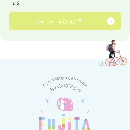
店2F
ショールームは
コチラ