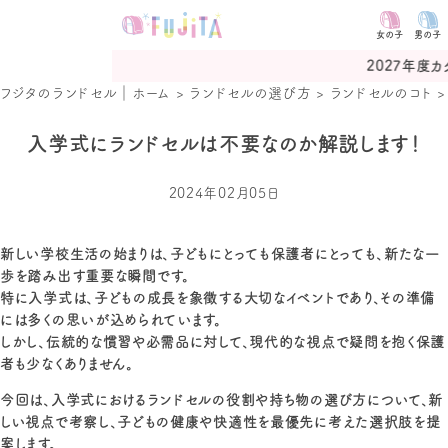
女の子
男の子
中
2027年度カタログ予約受付
フジタのランドセル｜ホーム
>
ランドセルの選び方
>
ランドセルのコト
入学式にランドセルは不要なのか解説します！
2024年02月05日
新しい学校生活の始まりは、子どもにとっても保護者にとっても、新たな一
歩を踏み出す重要な瞬間です。
特に入学式は、子どもの成長を象徴する大切なイベントであり、その準備
には多くの思いが込められています。
しかし、伝統的な慣習や必需品に対して、現代的な視点で疑問を抱く保護
者も少なくありません。
今回は、入学式におけるランドセルの役割や持ち物の選び方について、新
しい視点で考察し、子どもの健康や快適性を最優先に考えた選択肢を提
案します。