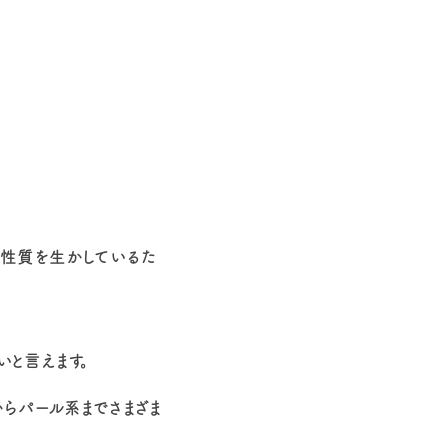
の性質を生かしているた
と言えます。
からパール系までさまざま