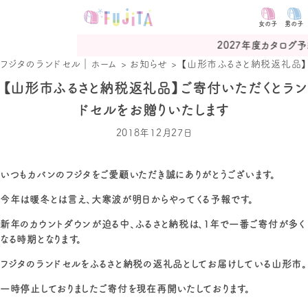
女の子
男の子
中
2027年度カタログ予約受付
フジタのランドセル｜ホーム
>
お知らせ
>
【山形市ふるさと納税返礼品】
【山形市ふるさと納税返礼品】ご寄付いただくとラン
ドセルをお贈りいたします
2018年12月27日
いつもカバンのフジタをご愛顧いただき誠にありがとうございます。
今年は暖冬とは言え、大寒波が明日からやってくる予報です。
新年のカウントダウンが迫る中、ふるさと納税は、1年で一番ご寄付が多く
なる時期となります。
フジタのランドセルをふるさと納税の返礼品としてお届けしている山形市。
一時停止しておりましたご寄付を現在再開いたしております。