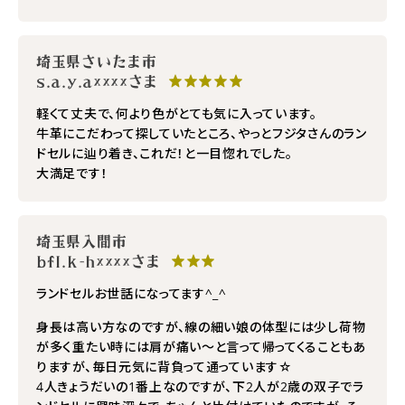
埼玉県さいたま市
s.a.y.a××××さま
★★★★★
軽くて丈夫で、何より色がとても気に入っています。
牛革にこだわって探していたところ、やっとフジタさんのラン
ドセルに辿り着き、これだ！と一目惚れでした。
大満足です！
埼玉県入間市
bfl.k-h××××さま
★★★
ランドセルお世話になってます^_^
身長は高い方なのですが、線の細い娘の体型には少し荷物
が多く重たい時には肩が痛い～と言って帰ってくることもあ
りますが、毎日元気に背負って通っています☆
4人きょうだいの1番上なのですが、下2人が2歳の双子でラ