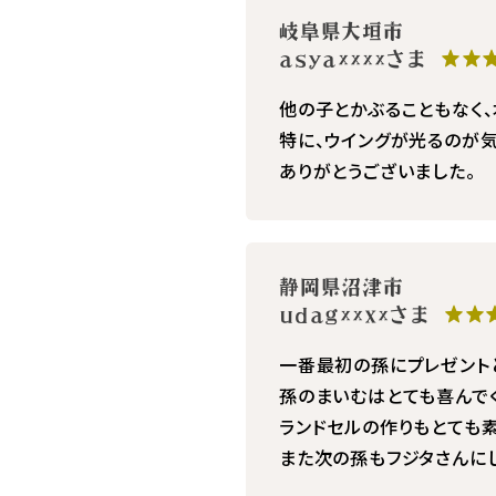
岐阜県大垣市
asya××××さま
★★
他の子とかぶることもなく、
特に、ウイングが光るのが気
ありがとうございました。
静岡県沼津市
udag××x×さま
★★
一番最初の孫にプレゼント
孫のまいむはとても喜んで
ランドセルの作りもとても素
また次の孫もフジタさんにし