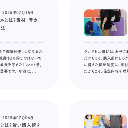
2025年07月15日
ルとは？素材・背カ
方法
 6年間毎日使う大切なもの
ランドセル選びは、お子さ
親御さまも同じではないで
だからこそ、購入前にしっ
成長を考えた「フィット感」
に備えた保証制度は、検討
です。 今回は、...
だからこそ、保証内容を理解
2025年07月06日
方とは？賢い購入術を