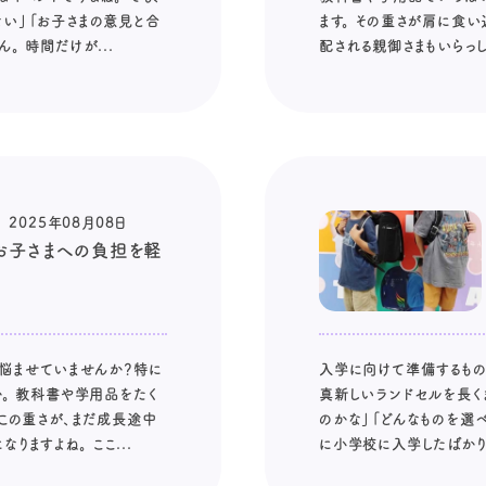
ない」「お子さまの意見と合
ます。 その重さが肩に食
。 時間だけが...
配される親御さまもいらっしゃ
2025年08月08日
お子さまへの負担を軽
悩ませていませんか？特に
入学に向けて準備するもの
か。 教科書や学用品をたく
真新しいランドセルを長く
 この重さが、まだ成長途中
のかな」「どんなものを選
ますよね。 ここ...
に小学校に入学したばかりの