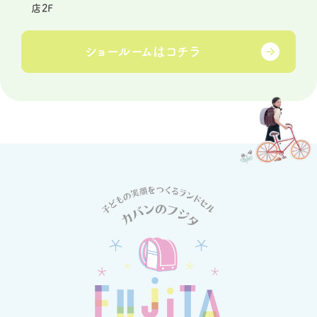
店2F
ショールームは
コチラ