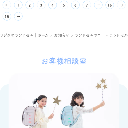
る方も多いのではないでしょうか。 せっかくのラ
←
1
2
3
4
5
6
7
…
16
17
ンドセル選び、後悔したくないですよね。 この記
事では、女の子が黒のラン...
18
→
フジタのランドセル｜ホーム
>
お知らせ
>
ランドセルのコト
>
ランドセ
お客様相談室