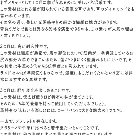
まずメリットとして1つ目に挙げられるのは、美しい光沢感です。
この素材はとれる量が限られている貴重な革であり、革のダイヤモンドとも
言われています。
その名の通り、美しい光沢感やきめ細かな繊維に魅力があります。
背負うだけで他とは異なる品格を演出できるのも、この素材が人気の理由
と言えるでしょう。
2つ目は、高い耐久性です。
この素材は繊維が緻密で、馬の部位において筋肉が一番発達しているお
尻の部分の革でできているため、傷がつきにくく型崩れもしにくいです。そ
の強度は牛革の3倍から5倍程度とも言われています。
ランドセルは6年間使うものなので、強度にもこだわりたいという方には非
常におすすめな素材です。
3つ目は、経年変化を楽しめることです。
この素材は、使えば使うほど特有の味が出てきます。
そのため、6年間愛着を持って使用していただけるでしょう。
革特有の味わいを楽しむには、コードバンは大きな魅力の1つです。
一方で、デメリットも存在します。
クラリーノや牛革に比べると若干重たいということです。
この素材は、他の素材と比べて重さの面では劣ってしまいます。