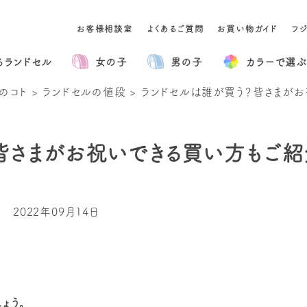
お客様相談室
よくあるご質問
お買い物ガイド
フ
るランドセル
女の子
男の子
カラー
で選ぶ
のコト
>
ランドセルの値段
>
ランドセルは誰が買う？皆さまがお
皆さまがお祝いできる買い方もご紹
2022年09月14日
ょう。