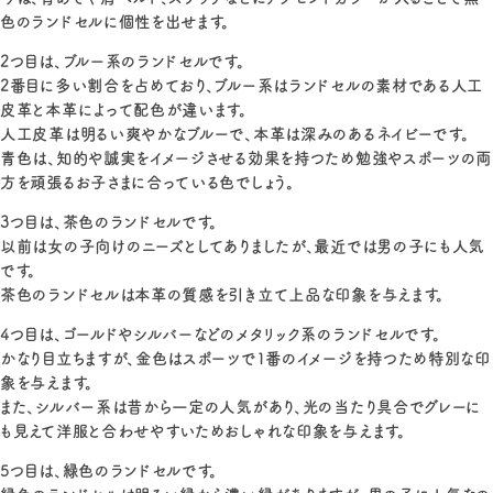
色のランドセルに個性を出せます。
2つ目は、ブルー系のランドセルです。
2番目に多い割合を占めており、ブルー系はランドセルの素材である人工
皮革と本革によって配色が違います。
人工皮革は明るい爽やかなブルーで、本革は深みのあるネイビーです。
青色は、知的や誠実をイメージさせる効果を持つため勉強やスポーツの両
方を頑張るお子さまに合っている色でしょう。
3つ目は、茶色のランドセルです。
以前は女の子向けのニーズとしてありましたが、最近では男の子にも人気
です。
茶色のランドセルは本革の質感を引き立て上品な印象を与えます。
4つ目は、ゴールドやシルバーなどのメタリック系のランドセルです。
かなり目立ちますが、金色はスポーツで1番のイメージを持つため特別な印
象を与えます。
また、シルバー系は昔から一定の人気があり、光の当たり具合でグレーに
も見えて洋服と合わせやすいためおしゃれな印象を与えます。
5つ目は、緑色のランドセルです。