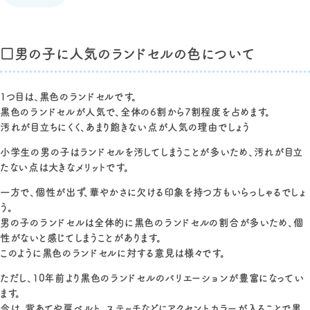
□男の子に人気のランドセルの色について
1つ目は、黒色のランドセルです。
黒色のランドセルが人気で、全体の6割から7割程度を占めます。
汚れが目立ちにくく、あまり飽きない点が人気の理由でしょう
小学生の男の子はランドセルを汚してしまうことが多いため、汚れが目立
たない点は大きなメリットです。
一方で、個性が出ず、華やかさに欠ける印象を持つ方もいらっしゃるでしょ
う。
男の子のランドセルは全体的に黒色のランドセルの割合が多いため、個
性がないと感じてしまうことがあります。
このように黒色のランドセルに対する意見は様々です。
ただし、10年前より黒色のランドセルのバリエーションが豊富になってい
ます。
今は、背あてや肩ベルト、ステッチなどにアクセントカラーが入ることで黒