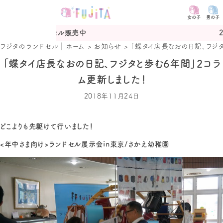
女の子
男の子
セル販売中
2027年度カタログ
フジタのランドセル｜ホーム
>
お知らせ
>
「蝶タイ店長なおの日記、フジタ
「蝶タイ店長なおの日記、フジタと歩む6年間」2コラ
ム更新しました！
2018年11月24日
どこよりも先駆けて行いました！
<年中さま向け>ランドセル展示会in東京/さかえ幼稚園