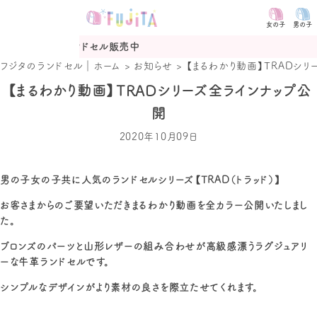
女の子
男の子
度ランドセル販売中
2027年
フジタのランドセル｜ホーム
>
お知らせ
>
【まるわかり動画】TRADシ
【まるわかり動画】TRADシリーズ全ラインナップ公
開
2020年10月09日
男の子女の子共に人気のランドセルシリーズ【TRAD（トラッド）】
お客さまからのご要望いただきまるわかり動画を全カラー公開いたしまし
た。
ブロンズのパーツと山形レザーの組み合わせが高級感漂うラグジュアリ
ーな牛革ランドセルです。
シンプルなデザインがより素材の良さを際立たせてくれます。