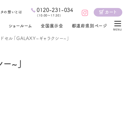
0120-231-034
カート
ジタの想いとは
（
10:00～17:30
）
ショールーム
全国展示会
都道府県別ページ
MENU
セル「GALAXY~ギャラクシー~」
シー~」