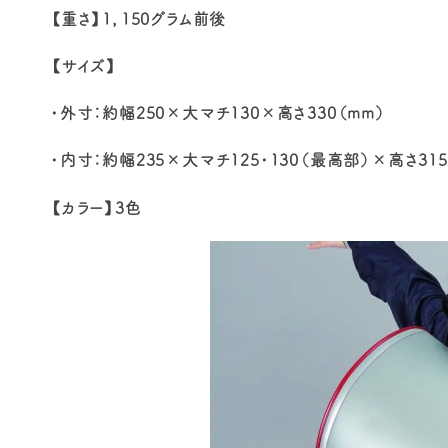
【重さ】1，150グラム前後
【サイズ】
・外寸：約幅250×大マチ130×高さ330（mm）
・内寸：約幅235×大マチ125・130（最高部）×高さ315
【カラー】3色