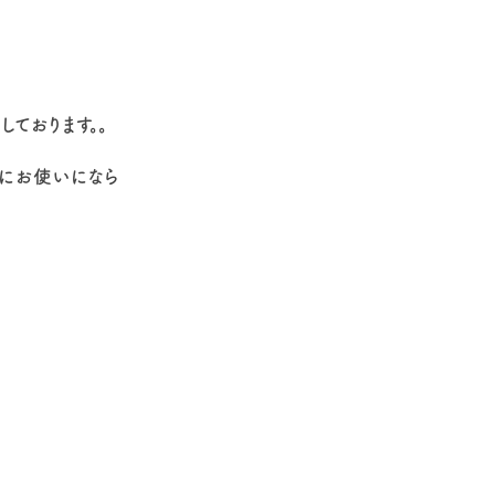
ております。。
切にお使いになら