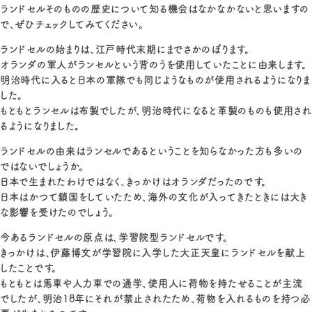
ランドセルそのものの歴史について知る機会はなかなかないと思いますの
で、ぜひチェックしてみてください。
ランドセルの始まりは、江戸時代末期にまでさかのぼります。
オランダの軍人がランセルという背のうを使用していたことに由来します。
明治時代に入ると日本の軍隊でも同じようなものが使用されるようになりま
した。
もともとランセルは布製でしたが、明治時代になると革製のものも使用され
るようになりました。
ランドセルの由来はランセルであるということを知らなかった方も多いの
ではないでしょうか。
日本で生まれたわけではなく、きっかけはオランダだったのです。
日本はかつて鎖国をしていたため、海外の文化が入ってきたときには大き
な影響を受けたのでしょう。
今あるランドセルの原点は、学習院型ランドセルです。
きっかけは、伊藤博文が学習院に入学した大正天皇にランドセルを献上
したことです。
もともとは馬車や人力車での通学、使用人に荷物を持たせることが主流
でしたが、明治18年にそれが禁止されたため、荷物を入れるものを持つ必