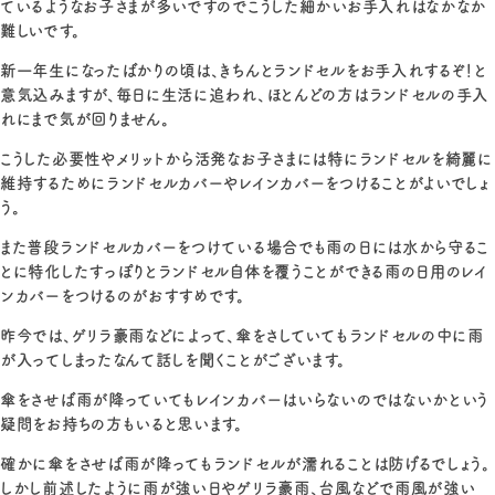
ているようなお子さまが多いですのでこうした細かいお手入れはなかなか
難しいです。
新一年生になったばかりの頃は、きちんとランドセルをお手入れするぞ！と
意気込みますが、毎日に生活に追われ、ほとんどの方はランドセルの手入
れにまで気が回りません。
こうした必要性やメリットから活発なお子さまには特にランドセルを綺麗に
維持するためにランドセルカバーやレインカバーをつけることがよいでしょ
う。
また普段ランドセルカバーをつけている場合でも雨の日には水から守るこ
とに特化したすっぽりとランドセル自体を覆うことができる雨の日用のレイ
ンカバーをつけるのがおすすめです。
昨今では、ゲリラ豪雨などによって、傘をさしていてもランドセルの中に雨
が入ってしまったなんて話しを聞くことがございます。
傘をさせば雨が降っていてもレインカバーはいらないのではないかという
疑問をお持ちの方もいると思います。
確かに傘をさせば雨が降ってもランドセルが濡れることは防げるでしょう。
しかし前述したように雨が強い日やゲリラ豪雨、台風などで雨風が強い