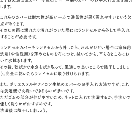
まずは交通安全カバーや透明ビニール製のカバーのお手入れ方法を紹介
します。
これらのカバーは耐水性が高い一方で通気性が悪く蒸れやすいという欠
点があります。
そのため雨に濡れたり汚れがついた際にはランドセルから外して手入れ
することが必要です。
ランドセルカバーをランドセルから外したら、汚れがひどい場合は家庭用
洗剤(中性洗剤)を薄めたものを布につけ、拭いてから、平らなところにお
いて水拭きします。
その後、乾拭きで水分を拭き取って、風通しの良いところで陰干ししましょ
う。完全に乾いたらランドセルに取り付けられます。
また、ポリエステルやナイロン生地のカバーのお手入れ方法ですが、これ
は洗濯機で丸洗いできるものが多いです。
ただゴムの部分が伸びやすいため、ネットに入れて洗濯するか、手洗いで
優しく洗うかがおすすめです。
洗濯後は陰干ししましょう。