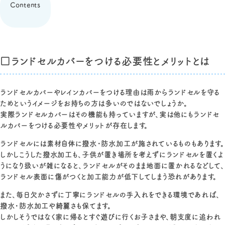
Contents
□ランドセルカバーをつける必要性とメリットとは
ランドセルカバーやレインカバーをつける理由は雨からランドセルを守る
ためというイメージをお持ちの方は多いのではないでしょうか。
実際ランドセルカバーはその機能も持っていますが、実は他にもランドセ
ルカバーをつける必要性やメリットが存在します。
ランドセルには素材自体に撥水・防水加工が施されているものもあります。
しかしこうした撥水加工も、子供が置き場所を考えずにランドセルを置くよ
うになり扱いが雑になると、ランドセルがそのまま地面に置かれるなどして、
ランドセル表面に傷がつくと加工能力が低下してしまう恐れがあります。
また、毎日欠かさずに丁寧にランドセルの手入れをできる環境であれば、
撥水・防水加工や綺麗さも保てます。
しかしそうではなく家に帰るとすぐ遊びに行くお子さまや、朝支度に追われ