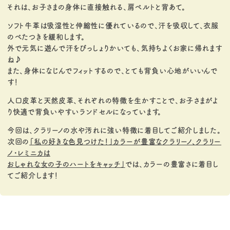
それは、お子さまの身体に直接触れる、肩ベルトと背あて。
ソフト牛革は吸湿性と伸縮性に優れているので、汗を吸収して、衣服
のべたつきを緩和します。
外で元気に遊んで汗をびっしょりかいても、気持ちよくお家に帰れます
ね♪
また、身体になじんでフィットするので、とても背負い心地がいいんで
す！
人口皮革と天然皮革、それぞれの特徴を生かすことで、お子さまがよ
り快適で背負いやすいランドセルになっています。
今回は、クラリーノの水や汚れに強い特徴に着目してご紹介しました。
次回の
「私の好きな色見つけた！」カラーが豊富なクラリーノ、クラリー
ノ・レミニカは
おしゃれな女の子のハートをキャッチ」
では、カラーの豊富さに着目し
てご紹介します！