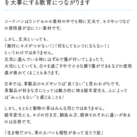
を大事にする教育につながります
コードバンはランドセルの素材の中でも特に丈夫で、キズやシワなど
の使用感が出にくい素材です。
しかし、丈夫といっても、
「絶対にキズがつかない！」「何をしてもシワにならない！」
というわけではありません。
元気に遊んでいる時にはずみで傷が付いてしまったり、
大切にしていても、日々を過ごす中で小さな擦り傷ができるなどの使用
感が表れてくることもあります。
日本では、革製品のキズやシワは“良くない”と思われがちです。
革製品が好きな方にとっては魅力的に映る経年変化も、人によって
は“みっともない”と感じることも！
しかし、もともと動物の革はみんな同じではありません。
経年変化にも、キズの付き方、馴染み方、個体それぞれに違いがある
のは当然です。
「生き物だから、革のカバンも個性があって当たり前」