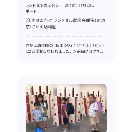
ランドセル展示会レ
2018年11月23日
ポート
[年中さま向け]ランドセル展示会開催！in東
京/さかえ幼稚園
さかえ幼稚園の「秋まつり」 11/17(土）18(日）
と2日間おこなわれました。 ＞前回ブログさか
え幼稚園「秋まつり」のレポートはコチラ～大き
なおもちゃ箱☆秋まつりinさかえ幼稚園に行っ
てきました！～ 小作園長先生より特別にお招き
いただき シーズンに先駆け、2020年度ご入学
予定の年中...