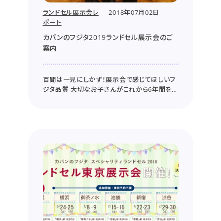
ランドセル展示会レ
2018年07月02日
ポート
カバンのフジタ2019ランドセル展示会のご
案内
百聞は一見にしかず！展示会で感じてほしいフ
ジタ品質 大切なお子さんがこれから6年間を
共に歩むランドセル選び。 ほぼ毎日のように背
負うものだからこそ手抜きできませんよね。 き
っと、カタログやインターネットでいろいろ調べ
るも、情報が増えていく一方で、どう決めきった
らいいのか頭を抱えているご両親...