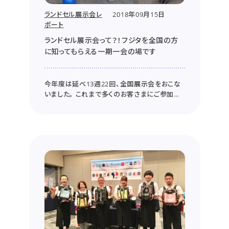
ランドセル展示会レ
2018年09月15日
ポート
ランドセル展示会って？！フジタを全国の方
に知ってもらえる一期一会の場です
今年度は延べ13週22回、全国展示会をおこな
いました。 これまで多くのお客さまにご参加い
ただき、心より御礼申し上げます。 早速ですが、
2020年度ご入学予定の年中さまに吉報です！！
来年度も全国展示会を今年以上に広く開催し
たい！と現在スケジュールを計画中です。 フジ
タの展示会は合同・単独...